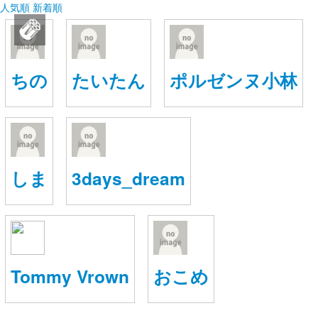
人気順
新着順
ArriveOne
ログイン
ちの
たいたん
ポルゼンヌ小林
新規登録
ストリーム
ArriveOne
人気順
その他
ゲームやって
しま
3days_dream
ゲーム創作して
ゲームやって
新着順
このコミュニティについて
REVOLVER
ゲーム創作して
ゲームやって
ゲーム創作して
タグ
ヘルプ
Tommy Vrown
おこめ
RSS
ログイン
新規登録
利用規約